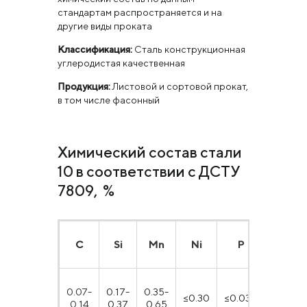
стандартам распространяется и на
другие виды проката
Классификация:
Сталь конструкционная
углеродистая качественная
Продукция:
Листовой и сортовой прокат,
в том числе фасонный
Химический состав стали
10 в соответствии с ДСТУ
7809, %
С
Si
Mn
Ni
P
S
0.07-
0.17-
0.35-
≤0.30
≤0.035
≤0.040
0.14
0.37
0.65