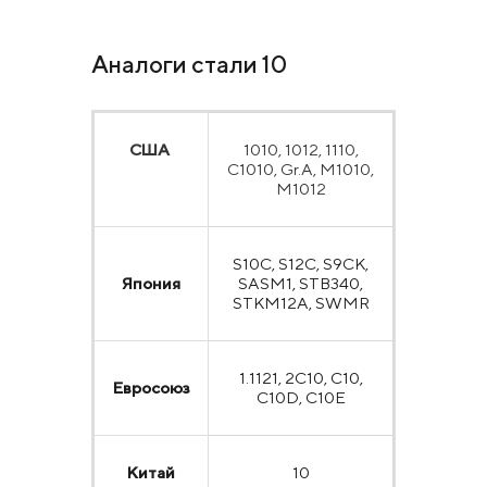
Аналоги стали 10
США
1010, 1012, 1110,
C1010, Gr.A, M1010,
M1012
S10C, S12C, S9CK,
Япония
SASM1, STB340,
STKM12A, SWMR
1.1121, 2C10, C10,
Евросоюз
C10D, C10E
Китай
10