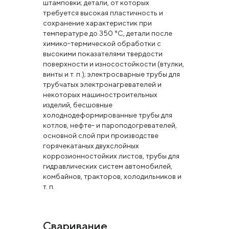
штамповки; детали, от которых
требуется высокая пластичность и
сохранение характеристик при
температуре до 350 °С, детали после
химико-термической обработки с
высокими показателями твердости
поверхности и износостойкости (втулки,
винты и т. п.); электросварные трубы для
трубчатых электронагревателей и
некоторых машиностроительных
изделий, бесшовные
холоднодеформированные трубы для
котлов, нефте- и пароподогревателей,
основной слой при производстве
горячекатаных двухслойных
коррозионностойких листов, трубы для
гидравлических систем автомобилей,
комбайнов, тракторов, холодильников и
т. п.
Сваривание