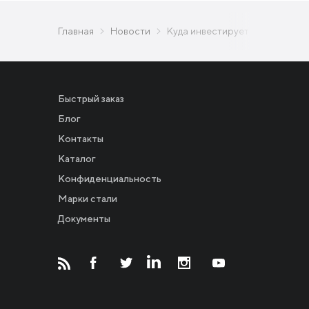
Главная
Новости
Куда инвестирует Метинвест и
Быстрый заказ
Блог
Контакты
Каталог
Конфиденциальность
Новости
Марки стали
Документы
Инвесторам
СМИ о нас