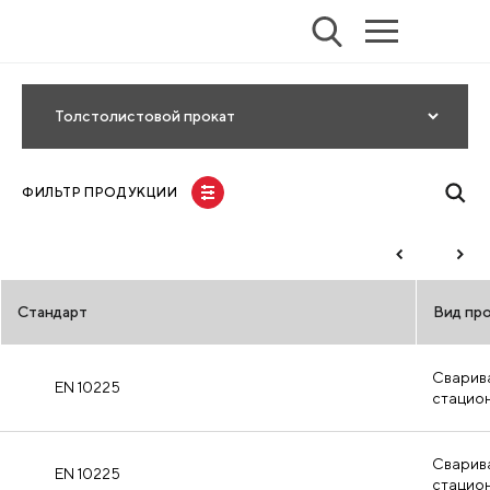
Толстолистовой прокат
ФИЛЬТР ПРОДУКЦИИ
Стандарт
Вид пр
Сварив
EN 10225
стацио
Сварив
EN 10225
стацио