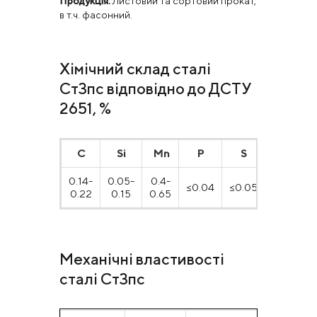
Продукція:
Листовий та сортовий прокат,
в т.ч. фасонний.
Хімічний склад сталі
Ст3пс відповідно до ДСТУ
2651, %
С
Si
Mn
P
S
Cr
0.14-
0.05-
0.4-
≤0.04
≤0.05
≤0.30
0.22
0.15
0.65
Механічні властивості
сталі Ст3пс