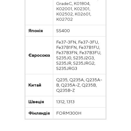
GradeC, K01804,
K02001, K02301,
K02502, K02601,
K02702
Японія
SS400
Fe37-3FN, Fe37-3FU,
Fe37B1FN, Fe37B1FU,
Fe37B3FN, Fe37B3FU,
Євросоюз
S235J0, S235J2G3,
S235JR, S235JRG2,
S235JRG3
Q235, Q235A, Q235A-
Китай
B, Q235A-Z, Q235B,
Q235B-Z
Швеція
1312, 1313
Фінляндія
FORM300H