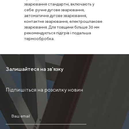
зварювання стандартні, включають у
себе: ручне дугове зварювання,
автоматичне дугове зварювання,
контактне зварювання, електрошлакове
зварювання. Для товщини більше 36 мм
рекомендується підігрів і подальша
термообробка.
Залишайтеся на зв'язку
Підпишіться на розсилку новин