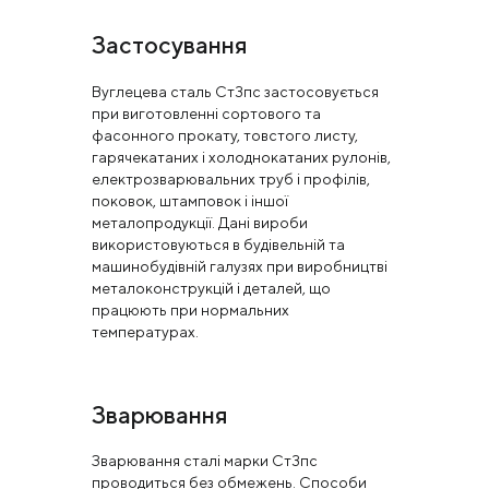
Застосування
Вуглецева сталь Ст3пс застосовується
при виготовленні сортового та
фасонного прокату, товстого листу,
гарячекатаних і холоднокатаних рулонів,
електрозварювальних труб і профілів,
поковок, штамповок і іншої
металопродукції. Дані вироби
використовуються в будівельній та
машинобудівній галузях при виробництві
металоконструкцій і деталей, що
працюють при нормальних
температурах.
Зварювання
Зварювання сталі марки Ст3пс
проводиться без обмежень. Способи