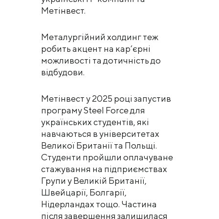
Метінвест.
Металургійний холдинг теж
робить акцент на кар’єрні
можливості та дотичність до
відбудови.
Метінвест у 2025 році запустив
програму Steel Force для
українських студентів, які
навчаються в університетах
Великої Британії та Польщі.
Студенти пройшли оплачуване
стажування на підприємствах
Групи у Великій Британії,
Швейцарії, Болгарії,
Нідерландах тощо. Частина
після завершення залишилася