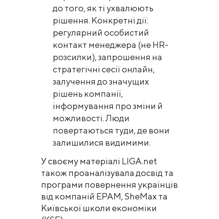
до того, як ті ухвалюють
рішення. Конкретні дії:
регулярний особистий
контакт менеджера (не HR-
розсилки), запрошення на
стратегічні сесії онлайн,
залучення до значущих
рішень компанії,
інформування про зміни й
можливості. Люди
повертаються туди, де вони
залишилися видимими.
У своєму матеріалі LIGA.net
також проаналізувала досвід та
програми повернення українців
від компаній EPAM, SheMax та
Київської школи економіки