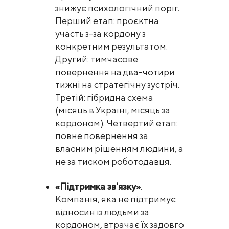
знижує психологічний поріг.
Перший етап: проєктна
участь з-за кордону з
конкретним результатом.
Другий: тимчасове
повернення на два-чотири
тижні на стратегічну зустріч.
Третій: гібридна схема
(місяць в Україні, місяць за
кордоном). Четвертий етап:
повне повернення за
власним рішенням людини, а
не за тиском роботодавця.
«Підтримка зв'язку»
.
Компанія, яка не підтримує
відносин із людьми за
кордоном, втрачає їх задовго