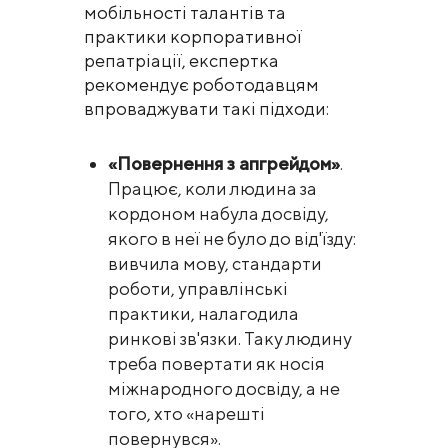
мобільності талантів та
практики корпоративної
репатріації, експертка
рекомендує роботодавцям
впроваджувати такі підходи:
«Повернення з апгрейдом»
.
Працює, коли людина за
кордоном набула досвіду,
якого в неї не було до від'їзду:
вивчила мову, стандарти
роботи, управлінські
практики, налагодила
ринкові зв'язки. Таку людину
треба повертати як носія
міжнародного досвіду, а не
того, хто «нарешті
повернувся».