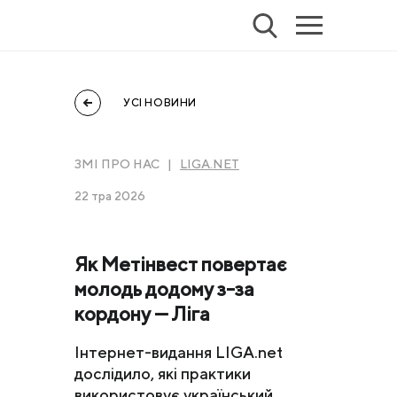
УСІ НОВИНИ
ЗМІ ПРО НАС |
LIGA.NET
22 тра 2026
Як Метінвест повертає
молодь додому з-за
кордону — Ліга
Інтернет-видання LIGA.net
дослідило, які практики
використовує український