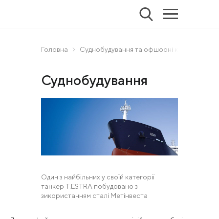
Головна
Суднобудування та офшорні конструкції
Суднобудування
Один з найбільних у своїй категорії
танкер T.ESTRA побудовано з
зикористанням сталі Метінвеста