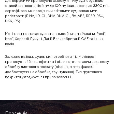
Для верфей ми пропонуємо широку лінійку суднобудівних
сталей завтовшки від 6 мм до 100 мм і завширшки до 3300 мм,
сертифікованих провідними світовими судноплавними
регістрами (RINA, LR, GL, DNV, DNV-GL, BV, ABS, RRSR, RSU,
NKK, IRS).
Метінвест постачає судосталь виробникам з України, Росії,
Італії, Хорватії, Румунії, Данії, Великобританії, ОАЕ та інших
країн.
Залежно від індивідуальних потреб клієнтів Метінвест
пропонує найбільш ефективні рішення, включаючи додаткову
обробку листового прокату (різання, зняття фасок,
дробоструминна обробка, ґрунтування). Тип ґрунтового
покриття узгоджується при замовленні.
Продукція